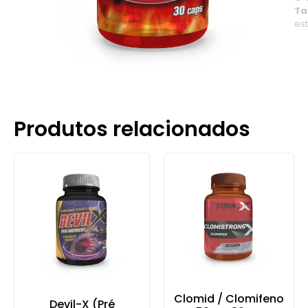
Ta
es
Produtos relacionados
Clomid / Clomifeno
Devil-X (Pré