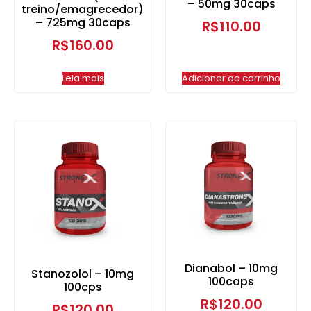
– 50mg 30caps
treino/emagrecedor)
– 725mg 30caps
R$
110.00
R$
160.00
Leia mais
Adicionar ao carrinho
Dianabol – 10mg
Stanozolol – 10mg
100caps
100cps
R$
120.00
R$
120.00