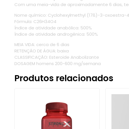
Com uma meia-vida de aproximadamente 6 dias, tem 
Nome químico: Cyclohexylmethyl (17ß)-3-oxoestra-4, 
Fórmula: C26H34O4
Índice de atividade anabólica: 500%
Índice de atividade androgênica: 500%
MEIA VIDA: cerca de 6 dias
RETENÇÃO DE ÁGUA: baixa
CLASSIFICAÇÃO: Esteroide Anabolizante
DOSAGEM homens 200-600 mg/semana
Produtos relacionados