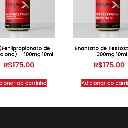
(Fenilpropionato de
Enantato de Testos
olona) – 100mg 10ml
– 300mg 10ml
R$
175.00
R$
175.00
cionar ao carrinho
Adicionar ao carr