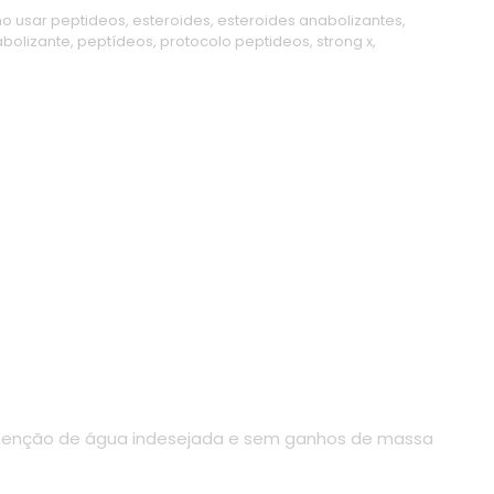
o usar peptideos
,
esteroides
,
esteroides anabolizantes
,
abolizante
,
peptídeos
,
protocolo peptideos
,
strong x
,
retenção de água indesejada e sem ganhos de massa