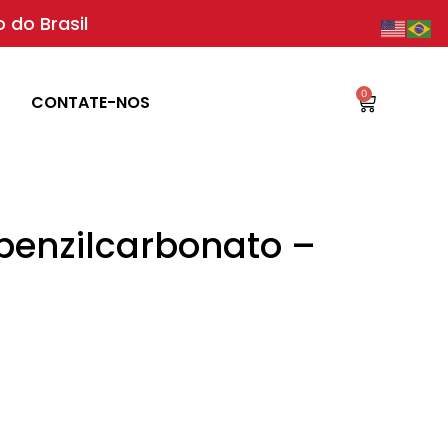
 do Brasil
0
CONTATE-NOS
benzilcarbonato –