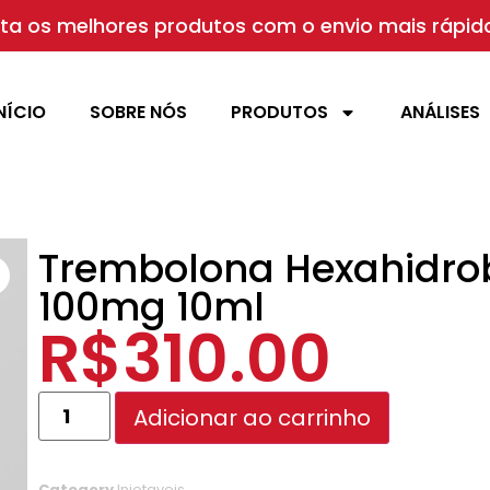
a os melhores produtos com o envio mais rápido
NÍCIO
SOBRE NÓS
PRODUTOS
ANÁLISES
Trembolona Hexahidro
100mg 10ml
R$
310.00
Adicionar ao carrinho
Category
Injetaveis