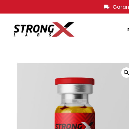
Garant
I