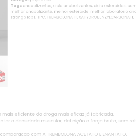
Tags
anabolizantes
,
ciclo anabolizantes
,
ciclo esteroides
,
com
melhor anabolizante
,
melhor esteroide
,
melhor laboratorio an
strong x labs
,
TPC
,
TREMBOLONA HEXAHYDROBENZYLCARBONATE
is eficiente da droga mais eficaz já fabricada.
ntar a densidade muscular, definição e força bruta, sem 
m comparação com A TREMBOLONA ACETATO E ENANTATO.