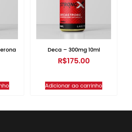
terona
Deca – 300mg 10ml
R$
175.00
inho
Adicionar ao carrinho