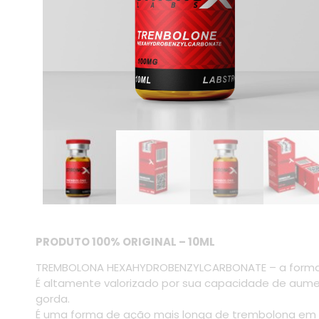
PRODUTO 100% ORIGINAL – 10ML
TREMBOLONA HEXAHYDROBENZYLCARBONATE – a forma ma
É altamente valorizado por sua capacidade de aume
gorda.
É uma forma de ação mais longa de trembolona e