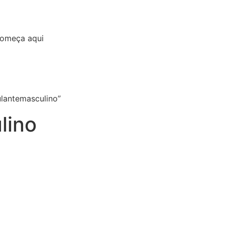
começa aqui
[:pb]Produtos[:en]Products[:]
[:pb]Contato[:en]Contac
lantemasculino”
lino