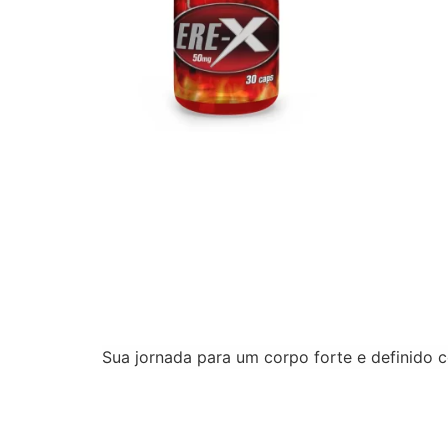
Sildenafila – 50mg 30caps
R$
90.00
Adicionar ao carrinho
Sua jornada para um corpo forte e definido 