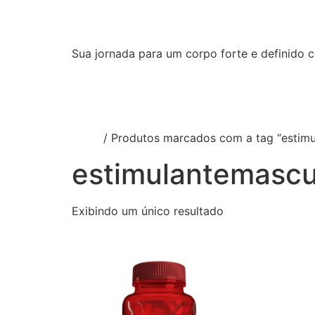
Strong X Labs
Sua jornada para um corpo forte e definido 
Home
[:pb]Sobre Nós[:en]About Us[:]
[:pb]Idioma[:en]Language[:]
Início
/ Produtos marcados com a tag “estimu
estimulantemascu
Exibindo um único resultado