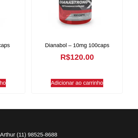
caps
Dianabol – 10mg 100caps
R$
120.00
nho
Adicionar ao carrinho
Arthur (11) 98525-8688