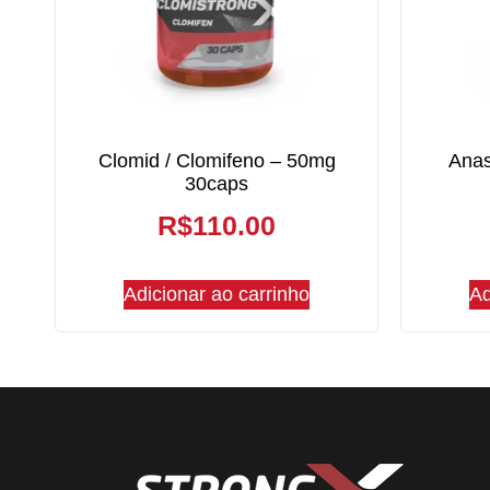
Clomid / Clomifeno – 50mg
Anas
30caps
R$
110.00
Adicionar ao carrinho
Ad