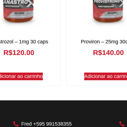
trozol – 1mg 30 caps
Proviron – 25mg 30
R$
120.00
R$
140.00
icionar ao carrinho
Adicionar ao carri
Fred +595 991538355