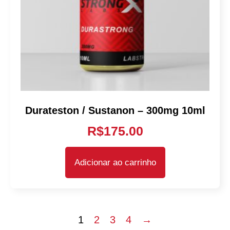
Durateston / Sustanon – 300mg 10ml
R$
175.00
Adicionar ao carrinho
1
2
3
4
→