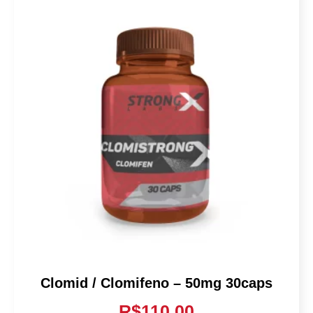
Clomid / Clomifeno – 50mg 30caps
R$
110.00