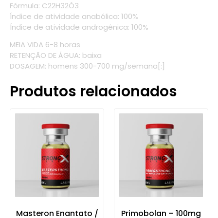
Fórmula: C22H32Ó3
Índice de atividade anabólica: 100%
Índice de atividade androgênica: 100%
MEIA VIDA 6-8 horas
RETENÇÃO DE ÁGUA: baixa
DOSAGEM: homens 300-700 mg/semana[:]
Produtos relacionados
Masteron Enantato /
Primobolan – 100mg