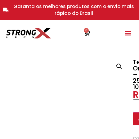
Garanta os melhores produtos com o envio mais
rápido do Brasil
0
T
O
–
2
1
R
Ca