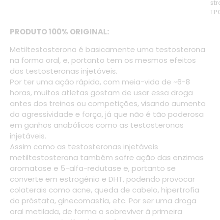
str
TP
PRODUTO 100% ORIGINAL:
Metiltestosterona é basicamente uma testosterona
na forma oral, e, portanto tem os mesmos efeitos
das testosteronas injetáveis.
Por ter uma ação rápida, com meia-vida de ~6-8
horas, muitos atletas gostam de usar essa droga
antes dos treinos ou competições, visando aumento
da agressividade e força, já que não é tão poderosa
em ganhos anabólicos como as testosteronas
injetáveis.
Assim como as testosteronas injetáveis
metiltestosterona também sofre ação das enzimas
aromatase e 5-alfa-redutase e, portanto se
converte em estrogênio e DHT, podendo provocar
colaterais como acne, queda de cabelo, hipertrofia
da próstata, ginecomastia, etc. Por ser uma droga
oral metilada, de forma a sobreviver à primeira