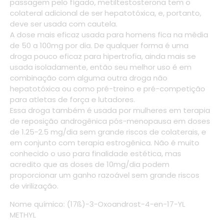
passagem pelo fígado, metiltestosterona tem o
colateral adicional de ser hepatotóxica, e, portanto,
deve ser usada com cautela.
A dose mais eficaz usada para homens fica na média
de 50 a 100mg por dia. De qualquer forma é uma
droga pouco eficaz para hipertrofia, ainda mais se
usada isoladamente, então seu melhor uso é em
combinação com alguma outra droga não
hepatotóxica ou como pré-treino e pré-competição
para atletas de força e lutadores.
Essa droga também é usada por mulheres em terapia
de reposição androgênica pós-menopausa em doses
de 1.25-2.5 mg/dia sem grande riscos de colaterais, e
em conjunto com terapia estrogênica. Não é muito
conhecido o uso para finalidade estética, mas
acredito que as doses de 10mg/dia podem
proporcionar um ganho razoável sem grande riscos
de virilização.
Nome químico: (17ß)-3-Oxoandrost-4-en-17-YL
METHYL